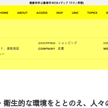
播磨科学公園都市
WE
Bメディ
ア
「テクノ界隈」
HOME
ABOUT
ACCESS
MAP
LINK
TOPICS
リ
SHOPPING
HO
ショッピング
COMPANY
ME
ンド、運動施設
企業
ュー
・衛生的な環境をととのえ、人々