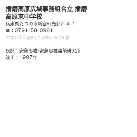
播磨高原広域事務組合立 播磨
高原東中学校
兵庫県たつの市新宮町光都2-4-1
☎︎：0791-58-0981
http://kougenjh.sakura.ne.jp
設計：安藤忠雄/安藤忠雄建築研究所
竣工：1997年