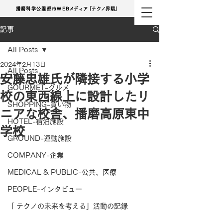
播磨科学公園都市
WE
Bメディ
ア
「テクノ界隈」
記事
All Posts
2024年2月13日
All Posts
安藤忠雄氏が隣接する小学
GOURMET-グルメ
校の東西線上に設計したリ
SHOPPING-買い物
ニアな校舎、播磨高原東中
HOTEL-宿泊施設
学校
GROUND-運動施設
COMPANY-企業
MEDICAL & PUBLIC-公共、医療
PEOPLE-インタビュー
「 テクノの未来を考える」活動の記録