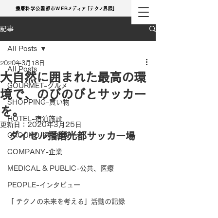
播磨科学公園都市
WE
Bメディ
ア
「テクノ界隈」
記事
All Posts
2020年3月18日
All Posts
大自然に囲まれた最高の環
GOURMET-グルメ
境で、のびのびとサッカー
SHOPPING-買い物
を。
HOTEL-宿泊施設
更新日：
2020年3月25日
ダイセル播磨光都サッカー場
GROUND-運動施設
COMPANY-企業
MEDICAL & PUBLIC-公共、医療
PEOPLE-インタビュー
「 テクノの未来を考える」活動の記録