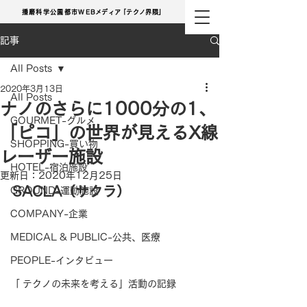
播磨科学公園都市
WE
Bメディ
ア
「テクノ界隈」
記事
All Posts
2020年3月13日
All Posts
ナノのさらに1000分の1、
GOURMET-グルメ
「ピコ」の世界が見えるX線
SHOPPING-買い物
レーザー施設
HOTEL-宿泊施設
更新日：
2020年12月25日
SACLA（サクラ）
GROUND-運動施設
COMPANY-企業
MEDICAL & PUBLIC-公共、医療
PEOPLE-インタビュー
「 テクノの未来を考える」活動の記録