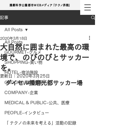
播磨科学公園都市
WE
Bメディ
ア
「テクノ界隈」
記事
All Posts
2020年3月18日
All Posts
大自然に囲まれた最高の環
GOURMET-グルメ
境で、のびのびとサッカー
SHOPPING-買い物
を。
HOTEL-宿泊施設
更新日：
2020年3月25日
ダイセル播磨光都サッカー場
GROUND-運動施設
COMPANY-企業
MEDICAL & PUBLIC-公共、医療
PEOPLE-インタビュー
「 テクノの未来を考える」活動の記録